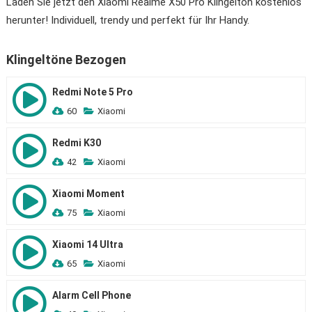
Laden Sie jetzt den Xiaomi Realme X50 Pro Klingelton kostenlos
herunter! Individuell, trendy und perfekt für Ihr Handy.
Klingeltöne Bezogen
Redmi Note 5 Pro
60
Xiaomi
Redmi K30
42
Xiaomi
Xiaomi Moment
75
Xiaomi
Xiaomi 14 Ultra
65
Xiaomi
Alarm Cell Phone