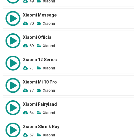
49
Xiaomi
Xiaomi Message
70
Xiaomi
Xiaomi Official
69
Xiaomi
Xiaomi 12 Series
73
Xiaomi
Xiaomi Mi 10 Pro
37
Xiaomi
Xiaomi Fairyland
64
Xiaomi
Xiaomi Shrink Ray
57
Xiaomi