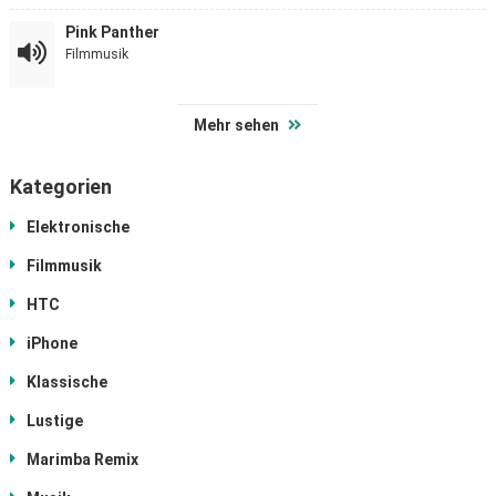
Pink Panther
Filmmusik
Mehr sehen
Kategorien
Elektronische
Filmmusik
HTC
iPhone
Klassische
Lustige
Marimba Remix