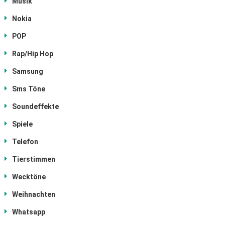
Musik
Nokia
POP
Rap/Hip Hop
Samsung
Sms Töne
Soundeffekte
Spiele
Telefon
Tierstimmen
Wecktöne
Weihnachten
Whatsapp