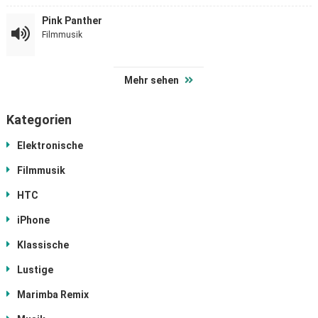
Pink Panther
Filmmusik
Mehr sehen
Kategorien
Elektronische
Filmmusik
HTC
iPhone
Klassische
Lustige
Marimba Remix