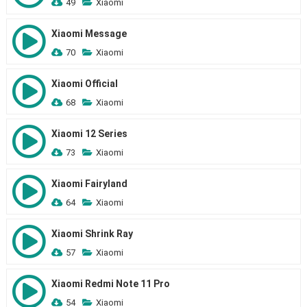
49
Xiaomi
Xiaomi Message
70
Xiaomi
Xiaomi Official
68
Xiaomi
Xiaomi 12 Series
73
Xiaomi
Xiaomi Fairyland
64
Xiaomi
Xiaomi Shrink Ray
57
Xiaomi
Xiaomi Redmi Note 11 Pro
54
Xiaomi