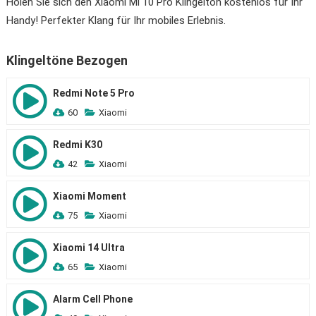
Holen Sie sich den Xiaomi Mi 10 Pro Klingelton kostenlos für Ihr
Handy! Perfekter Klang für Ihr mobiles Erlebnis.
Klingeltöne Bezogen
Redmi Note 5 Pro
60
Xiaomi
Redmi K30
42
Xiaomi
Xiaomi Moment
75
Xiaomi
Xiaomi 14 Ultra
65
Xiaomi
Alarm Cell Phone