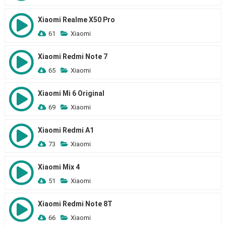
Xiaomi Realme X50 Pro
61
Xiaomi
Xiaomi Redmi Note 7
65
Xiaomi
Xiaomi Mi 6 Original
69
Xiaomi
Xiaomi Redmi A1
73
Xiaomi
Xiaomi Mix 4
51
Xiaomi
Xiaomi Redmi Note 8T
66
Xiaomi