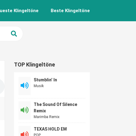
ueste Klingeltöne
Beste Klingeltöne
TOP Klingeltöne
Stumblin’ In
Musik
The Sound Of Silence
Remix
Marimba Remix
TEXAS HOLD EM
POP