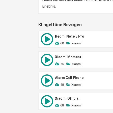
Erlebnis.
Klingeltöne Bezogen
Redmi Note 5 Pro
60
Xiaomi
Xiaomi Moment
75
Xiaomi
Alarm Cell Phone
48
Xiaomi
Xiaomi Official
68
Xiaomi