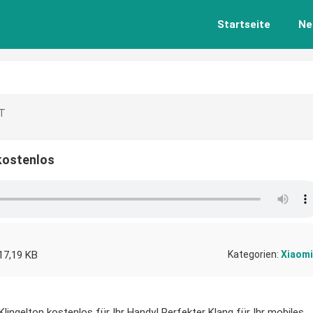
Startseite
Ne
8T
kostenlos
17,19 KB
Kategorien:
Xiaomi
lingelton kostenlos für Ihr Handy! Perfekter Klang für Ihr mobiles