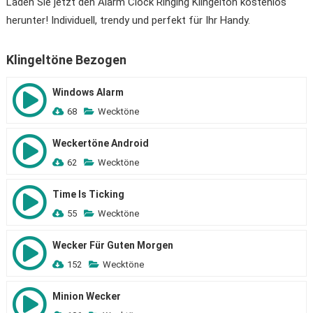
Laden Sie jetzt den Alarm Clock Ringing Klingelton kostenlos
herunter! Individuell, trendy und perfekt für Ihr Handy.
Klingeltöne Bezogen
Windows Alarm
68
Wecktöne
Weckertöne Android
62
Wecktöne
Time Is Ticking
55
Wecktöne
Wecker Für Guten Morgen
152
Wecktöne
Minion Wecker