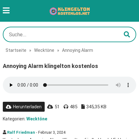
Startseite
»
Wecktöne
»
Annoying Alarm
Annoying Alarm klingelton kostenlos
51
485
345,35 KB
Herunterladen
Kategorien:
Wecktöne
Ralf Friedman
- Februar 3, 2024