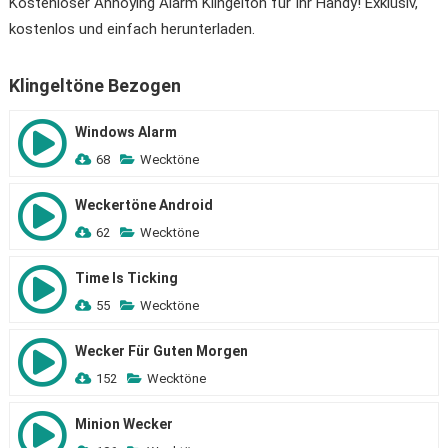
Kostenloser Annoying Alarm Klingelton für Ihr Handy! Exklusiv,
kostenlos und einfach herunterladen.
Klingeltöne Bezogen
Windows Alarm
68
Wecktöne
Weckertöne Android
62
Wecktöne
Time Is Ticking
55
Wecktöne
Wecker Für Guten Morgen
152
Wecktöne
Minion Wecker