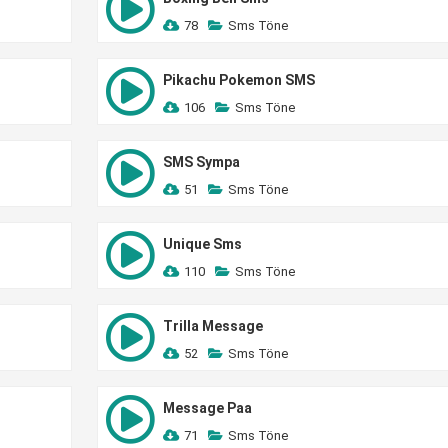
78
Sms Töne
Pikachu Pokemon SMS
106
Sms Töne
SMS Sympa
51
Sms Töne
Unique Sms
110
Sms Töne
Trilla Message
52
Sms Töne
Message Paa
71
Sms Töne