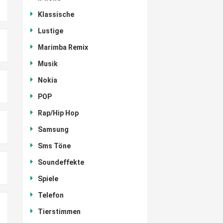
Klassische
Lustige
Marimba Remix
Musik
Nokia
POP
Rap/Hip Hop
Samsung
Sms Töne
Soundeffekte
Spiele
Telefon
Tierstimmen