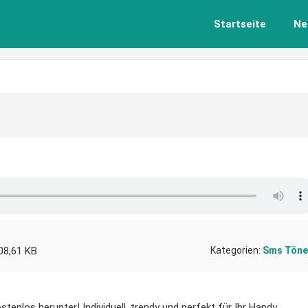
Startseite
Ne
08,61 KB
Kategorien:
Sms Töne
tenlos herunter! Individuell, trendy und perfekt für Ihr Handy.