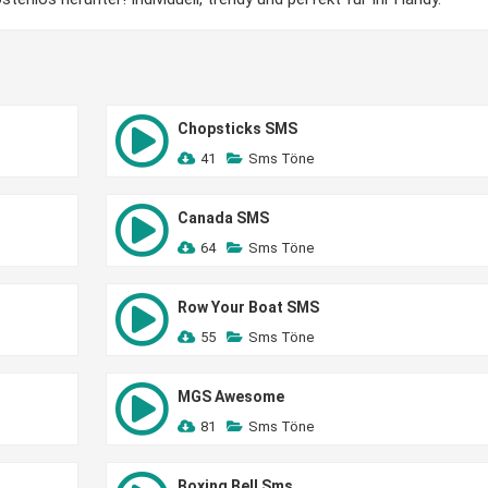
Chopsticks SMS
41
Sms Töne
Canada SMS
64
Sms Töne
Row Your Boat SMS
55
Sms Töne
MGS Awesome
81
Sms Töne
Boxing Bell Sms