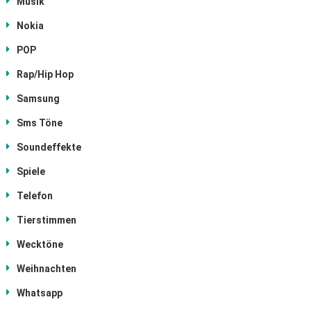
Musik
Nokia
POP
Rap/Hip Hop
Samsung
Sms Töne
Soundeffekte
Spiele
Telefon
Tierstimmen
Wecktöne
Weihnachten
Whatsapp