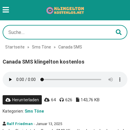
Startseite
»
Sms Töne
»
Canada SMS
Canada SMS klingelton kostenlos
64
626
143,76 KB
Herunterladen
Kategorien:
Sms Töne
Ralf Friedman
- Januar 13, 2025