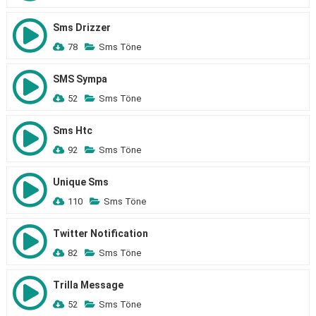
Sms Drizzer
78
Sms Töne
SMS Sympa
52
Sms Töne
Sms Htc
92
Sms Töne
Unique Sms
110
Sms Töne
Twitter Notification
82
Sms Töne
Trilla Message
52
Sms Töne