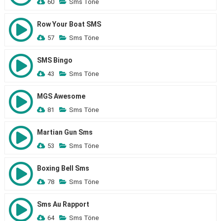
60
Sms Töne
Row Your Boat SMS
57
Sms Töne
SMS Bingo
43
Sms Töne
MGS Awesome
81
Sms Töne
Martian Gun Sms
53
Sms Töne
Boxing Bell Sms
78
Sms Töne
Sms Au Rapport
64
Sms Töne