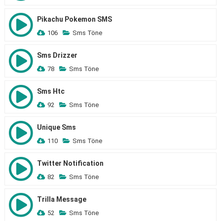
Pikachu Pokemon SMS
106
Sms Töne
Sms Drizzer
78
Sms Töne
Sms Htc
92
Sms Töne
Unique Sms
110
Sms Töne
Twitter Notification
82
Sms Töne
Trilla Message
52
Sms Töne