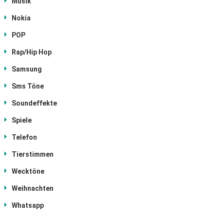
Musik
Nokia
POP
Rap/Hip Hop
Samsung
Sms Töne
Soundeffekte
Spiele
Telefon
Tierstimmen
Wecktöne
Weihnachten
Whatsapp