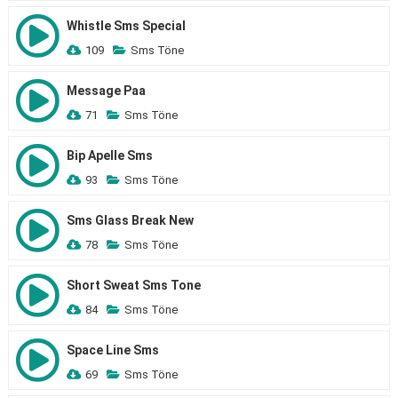
Whistle Sms Special
109
Sms Töne
Message Paa
71
Sms Töne
Bip Apelle Sms
93
Sms Töne
Sms Glass Break New
78
Sms Töne
Short Sweat Sms Tone
84
Sms Töne
Space Line Sms
69
Sms Töne