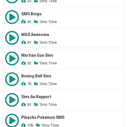
55
Sms Töne
SMS Bingo
42
Sms Töne
MGS Awesome
81
Sms Töne
Martian Gun Sms
52
Sms Töne
Boxing Bell Sms
78
Sms Töne
Sms Au Rapport
63
Sms Töne
Pikachu Pokemon SMS
106
Sms Töne