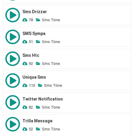
Sms Drizzer
78
Sms Töne
SMS Sympa
51
Sms Töne
Sms Htc
92
Sms Töne
Unique Sms
110
Sms Töne
Twitter Notification
82
Sms Töne
Trilla Message
52
Sms Töne