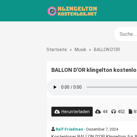
Startseite
»
Musik
»
BALLON D’OR
BALLON D’OR klingelton kostenlo
44
452
8
Herunterladen
Ralf Friedman
- Dezember 7, 2024
Kostenloser BALLON D’OR Klingelton für Ih