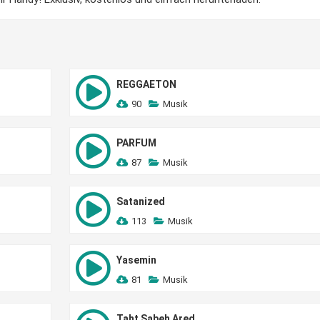
REGGAETON
90
Musik
PARFUM
87
Musik
Satanized
113
Musik
Yasemin
81
Musik
Taht Sabeh Ared