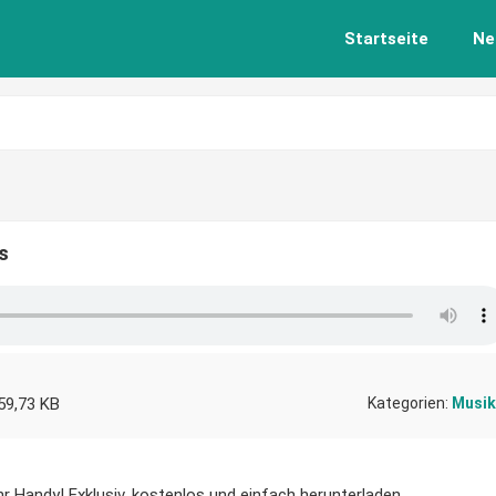
Startseite
Ne
s
59,73 KB
Kategorien:
Musik
r Handy! Exklusiv, kostenlos und einfach herunterladen.