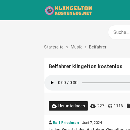
Startseite
»
Musik
»
Beifahrer
Beifahrer klingelton kostenlos
227
1116
Herunterladen
Ralf Friedman
- Juni 7, 2024
Laden Sie jetzt den Beifahrer Klingelton ko