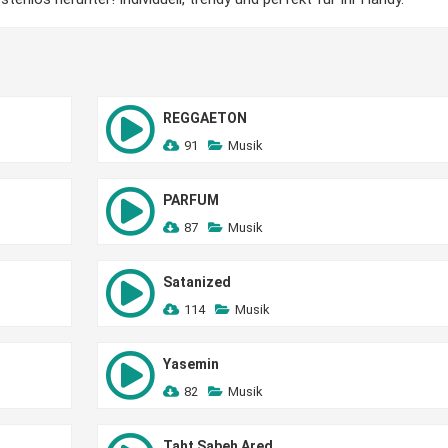
REGGAETON
91
Musik
PARFUM
87
Musik
Satanized
114
Musik
Yasemin
82
Musik
Taht Sabeh Ared