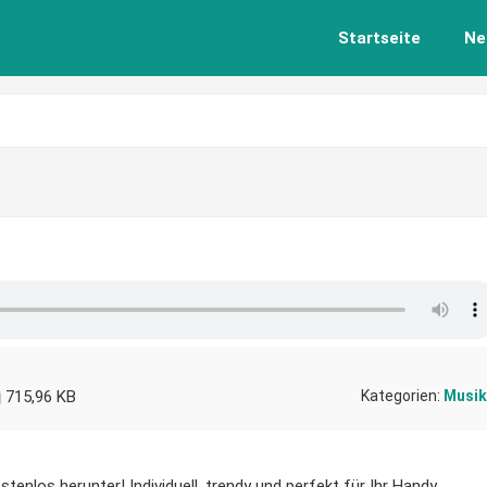
Startseite
Ne
715,96 KB
Kategorien:
Musik
stenlos herunter! Individuell, trendy und perfekt für Ihr Handy.