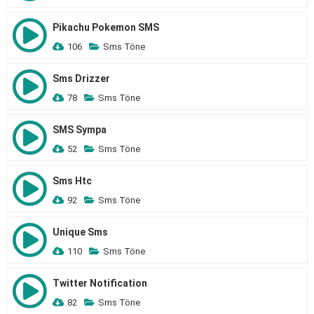
Pikachu Pokemon SMS
106
Sms Töne
Sms Drizzer
78
Sms Töne
SMS Sympa
52
Sms Töne
Sms Htc
92
Sms Töne
Unique Sms
110
Sms Töne
Twitter Notification
82
Sms Töne