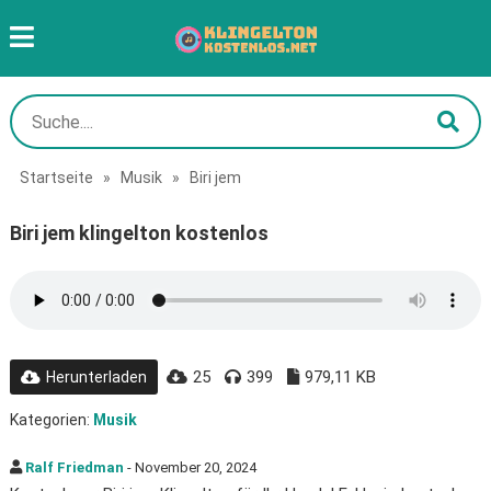
Startseite
»
Musik
»
Biri jem
Biri jem klingelton kostenlos
25
399
979,11 KB
Herunterladen
Kategorien:
Musik
Ralf Friedman
- November 20, 2024