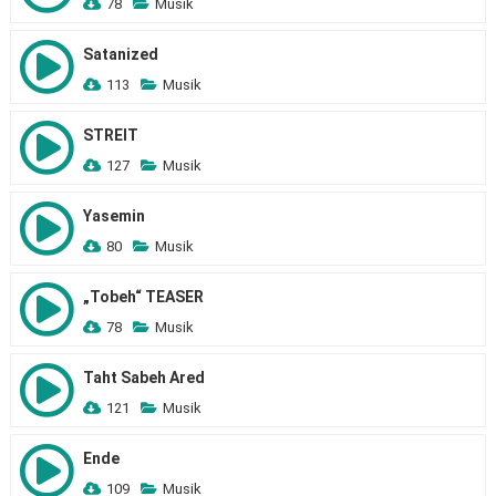
78
Musik
Satanized
113
Musik
STREIT
127
Musik
Yasemin
80
Musik
„Tobeh“ TEASER
78
Musik
Taht Sabeh Ared
121
Musik
Ende
109
Musik