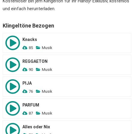
Kostenloser Biri jem Klingelton für Ihr Handy! Exklusiv, kostenlos
und einfach herunterladen.
Klingeltöne Bezogen
Knacks
85
Musik
REGGAETON
90
Musik
PIJA
76
Musik
PARFUM
87
Musik
Alles oder Nix