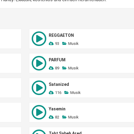
REGGAETON
93
Musik
PARFUM
89
Musik
Satanized
116
Musik
Yasemin
82
Musik
Taht Sabeh Ared