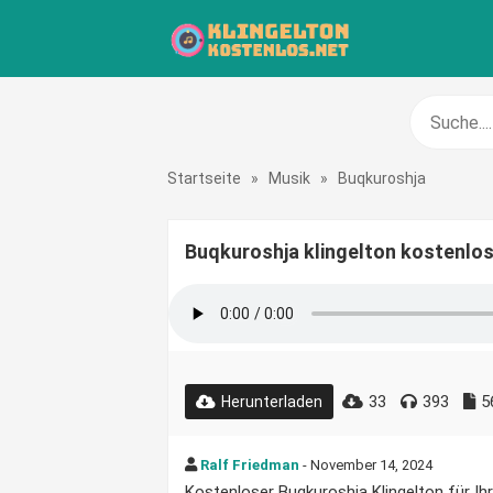
Startseite
»
Musik
»
Buqkuroshja
Buqkuroshja klingelton kostenlo
33
393
5
Herunterladen
Ralf Friedman
- November 14, 2024
Kostenloser Buqkuroshja Klingelton für Ihr