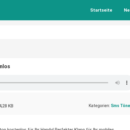
Startseite
Ne
enlos
4,28 KB
Kategorien:
Sms Töne
lton kostenlos für Ihr Handy! Perfekter Klang für Ihr mobiles