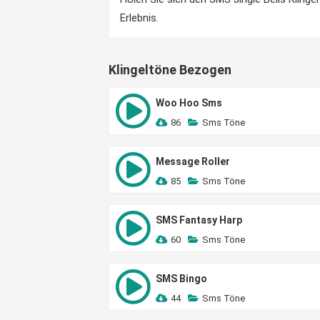
Erlebnis.
Klingeltöne Bezogen
Woo Hoo Sms
86
Sms Töne
Message Roller
85
Sms Töne
SMS Fantasy Harp
60
Sms Töne
SMS Bingo
44
Sms Töne