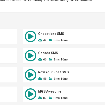
Chopsticks SMS
42
Sms Töne
Canada SMS
66
Sms Töne
Row Your Boat SMS
58
Sms Töne
MGS Awesome
82
Sms Töne