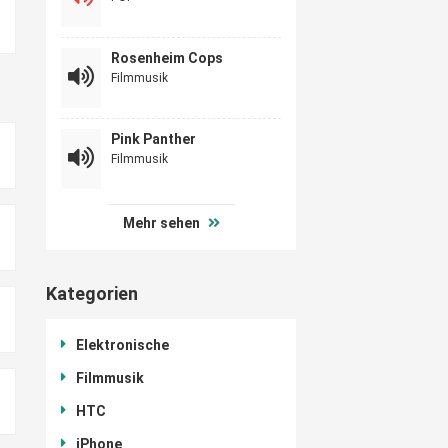
Rosenheim Cops
Filmmusik
Pink Panther
Filmmusik
Mehr sehen
Kategorien
Elektronische
Filmmusik
HTC
iPhone