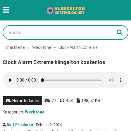
Startseite
»
Wecktöne
»
Clock Alarm Extreme
Clock Alarm Extreme klingelton kostenlos
77
453
198,57 KB
Herunterladen
Kategorien:
Wecktöne
Ralf Friedman
- Februar 3, 2024