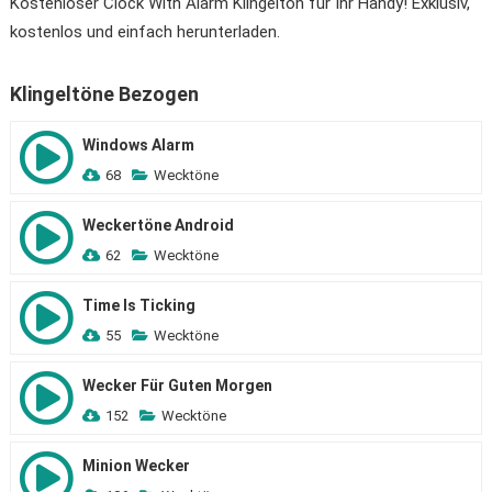
Kostenloser Clock With Alarm Klingelton für Ihr Handy! Exklusiv,
kostenlos und einfach herunterladen.
Klingeltöne Bezogen
Windows Alarm
68
Wecktöne
Weckertöne Android
62
Wecktöne
Time Is Ticking
55
Wecktöne
Wecker Für Guten Morgen
152
Wecktöne
Minion Wecker