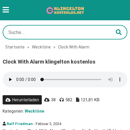
Startseite
»
Wecktöne
»
Clock With Alarm
Clock With Alarm klingelton kostenlos
38
582
121,81 KB
Herunterladen
Kategorien:
Wecktöne
Ralf Friedman
- Februar 3, 2024