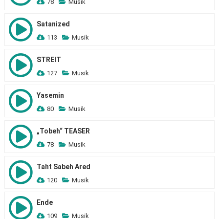
78
Musik
Satanized
113
Musik
STREIT
127
Musik
Yasemin
80
Musik
„Tobeh“ TEASER
78
Musik
Taht Sabeh Ared
120
Musik
Ende
109
Musik