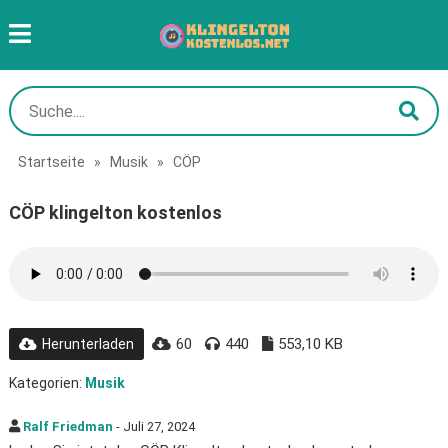
Startseite
»
Musik
»
CÖP
CÖP klingelton kostenlos
60
440
553,10 KB
Herunterladen
Kategorien:
Musik
Ralf Friedman
- Juli 27, 2024