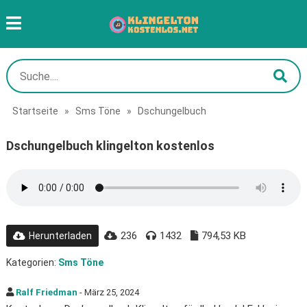
Startseite
»
Sms Töne
»
Dschungelbuch
Dschungelbuch klingelton kostenlos
236
1432
794,53 KB
Herunterladen
Kategorien:
Sms Töne
Ralf Friedman
- März 25, 2024