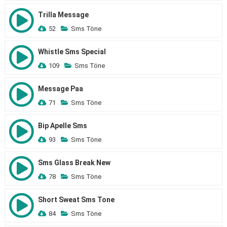
Trilla Message
52
Sms Töne
Whistle Sms Special
109
Sms Töne
Message Paa
71
Sms Töne
Bip Apelle Sms
93
Sms Töne
Sms Glass Break New
78
Sms Töne
Short Sweat Sms Tone
84
Sms Töne