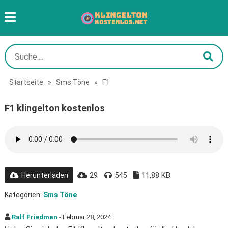
Startseite
»
Sms Töne
»
F1
F1 klingelton kostenlos
29
545
11,88 KB
Herunterladen
Kategorien:
Sms Töne
Ralf Friedman
- Februar 28, 2024