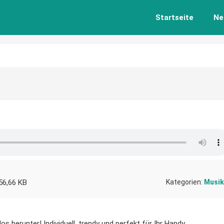
Startseite
Ne
56,66 KB
Kategorien:
Musik
s herunter! Individuell, trendy und perfekt für Ihr Handy.