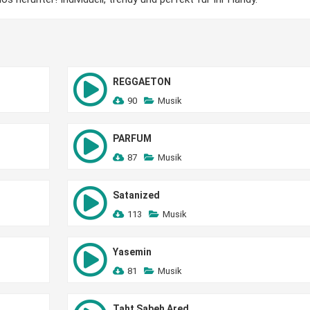
REGGAETON
90
Musik
PARFUM
87
Musik
Satanized
113
Musik
Yasemin
81
Musik
Taht Sabeh Ared