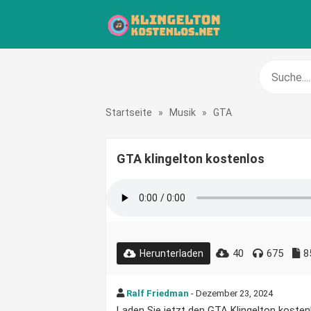
Startseite
»
Musik
»
GTA
GTA klingelton kostenlos
40
675
8
Herunterladen
Ralf Friedman
- Dezember 23, 2024
Laden Sie jetzt den GTA Klingelton kostenlo