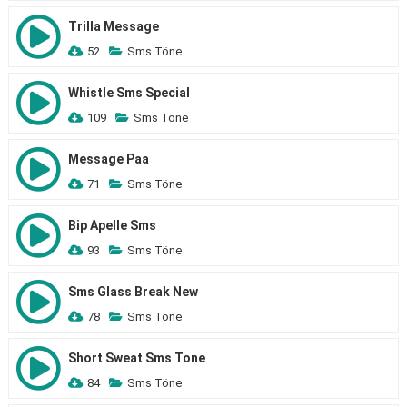
Trilla Message
52
Sms Töne
Whistle Sms Special
109
Sms Töne
Message Paa
71
Sms Töne
Bip Apelle Sms
93
Sms Töne
Sms Glass Break New
78
Sms Töne
Short Sweat Sms Tone
84
Sms Töne