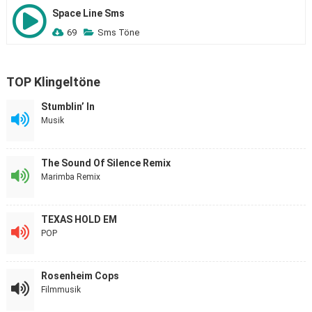
Space Line Sms
69
Sms Töne
TOP Klingeltöne
Stumblin’ In
Musik
The Sound Of Silence Remix
Marimba Remix
TEXAS HOLD EM
POP
Rosenheim Cops
Filmmusik