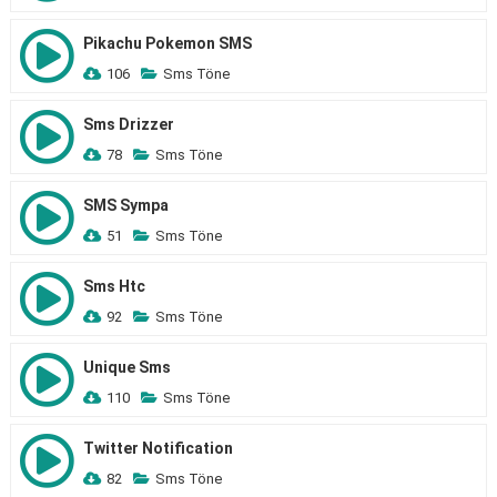
Pikachu Pokemon SMS
106
Sms Töne
Sms Drizzer
78
Sms Töne
SMS Sympa
51
Sms Töne
Sms Htc
92
Sms Töne
Unique Sms
110
Sms Töne
Twitter Notification
82
Sms Töne