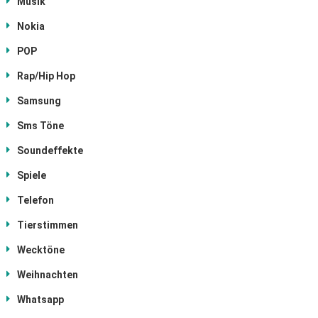
Musik
Nokia
POP
Rap/Hip Hop
Samsung
Sms Töne
Soundeffekte
Spiele
Telefon
Tierstimmen
Wecktöne
Weihnachten
Whatsapp