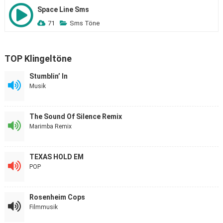
Space Line Sms
71
Sms Töne
TOP Klingeltöne
Stumblin’ In
Musik
The Sound Of Silence Remix
Marimba Remix
TEXAS HOLD EM
POP
Rosenheim Cops
Filmmusik