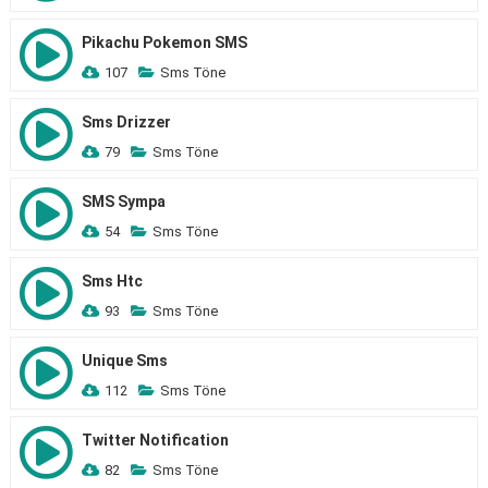
Pikachu Pokemon SMS
107
Sms Töne
Sms Drizzer
79
Sms Töne
SMS Sympa
54
Sms Töne
Sms Htc
93
Sms Töne
Unique Sms
112
Sms Töne
Twitter Notification
82
Sms Töne