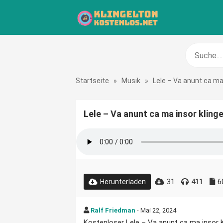
Startseite
»
Musik
»
Lele – Va anunt ca ma
Lele – Va anunt ca ma insor kling
31
411
6
Herunterladen
Ralf Friedman
- Mai 22, 2024
Kostenloser Lele – Va anunt ca ma insor Kl