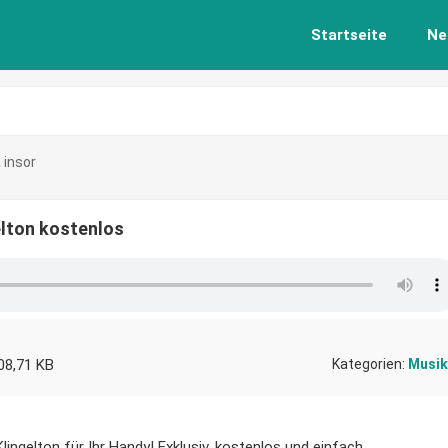
Startseite
Ne
 insor
elton kostenlos
08,71 KB
Kategorien:
Musik
ingelton für Ihr Handy! Exklusiv, kostenlos und einfach