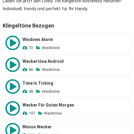
Laden Sie jetzt den Lively Trill Klingelton kostenlos herunter!
Individuell, trendy und perfekt für Ihr Handy.
Klingeltöne Bezogen
Windows Alarm
73
Wecktöne
Weckertöne Android
66
Wecktöne
Time Is Ticking
58
Wecktöne
Wecker Für Guten Morgen
157
Wecktöne
Minion Wecker