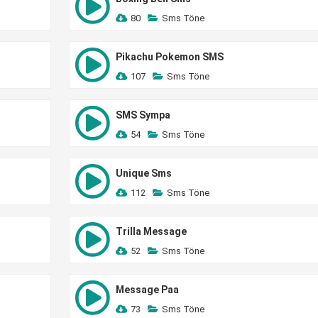
80
Sms Töne
Pikachu Pokemon SMS
107
Sms Töne
SMS Sympa
54
Sms Töne
Unique Sms
112
Sms Töne
Trilla Message
52
Sms Töne
Message Paa
73
Sms Töne