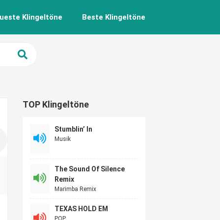
ueste Klingeltöne
Beste Klingeltöne
TOP Klingeltöne
Stumblin’ In
Musik
The Sound Of Silence
Remix
Marimba Remix
TEXAS HOLD EM
POP