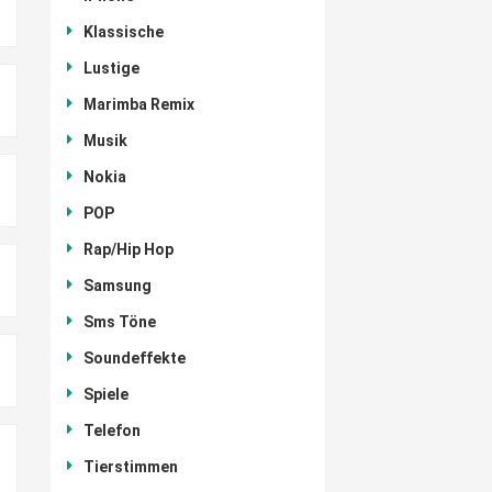
Klassische
Lustige
Marimba Remix
Musik
Nokia
POP
Rap/Hip Hop
Samsung
Sms Töne
Soundeffekte
Spiele
Telefon
Tierstimmen