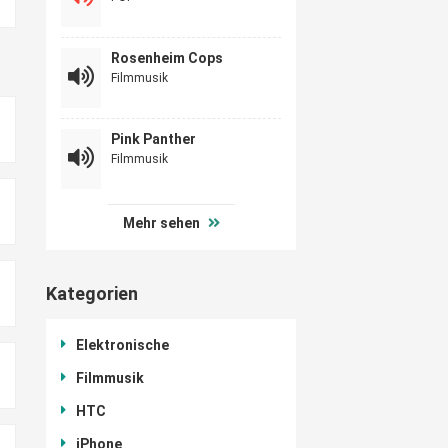
Rosenheim Cops
Filmmusik
Pink Panther
Filmmusik
Mehr sehen
Kategorien
Elektronische
Filmmusik
HTC
iPhone