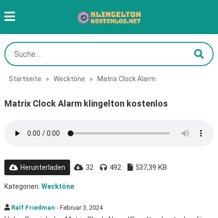
Startseite
»
Wecktöne
»
Matrix Clock Alarm
Matrix Clock Alarm klingelton kostenlos
32
492
537,39 KB
Herunterladen
Kategorien:
Wecktöne
Ralf Friedman
- Februar 3, 2024