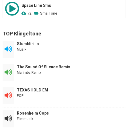
Space Line Sms
72
Sms Töne
TOP Klingeltöne
Stumblin’ In
Musik
The Sound Of Silence Remix
Marimba Remix
TEXAS HOLD EM
POP
Rosenheim Cops
Filmmusik