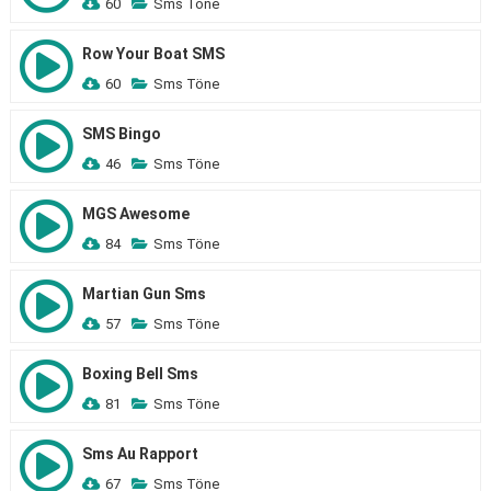
60
Sms Töne
Row Your Boat SMS
60
Sms Töne
SMS Bingo
46
Sms Töne
MGS Awesome
84
Sms Töne
Martian Gun Sms
57
Sms Töne
Boxing Bell Sms
81
Sms Töne
Sms Au Rapport
67
Sms Töne