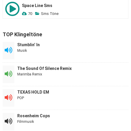
Space Line Sms
70
Sms Töne
TOP Klingeltöne
Stumblin’ In
Musik
The Sound Of Silence Remix
Marimba Remix
TEXAS HOLD EM
POP
Rosenheim Cops
Filmmusik