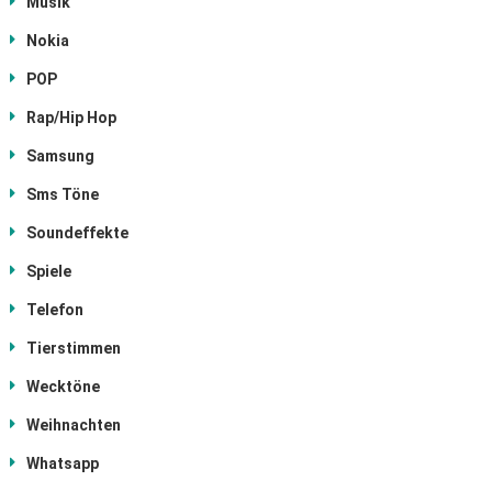
Musik
Nokia
POP
Rap/Hip Hop
Samsung
Sms Töne
Soundeffekte
Spiele
Telefon
Tierstimmen
Wecktöne
Weihnachten
Whatsapp