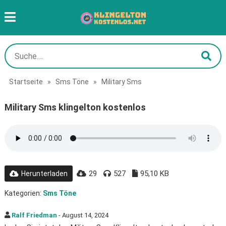
Startseite
»
Sms Töne
»
Military Sms
Military Sms klingelton kostenlos
29
527
95,10 KB
Herunterladen
Kategorien:
Sms Töne
Ralf Friedman
- August 14, 2024