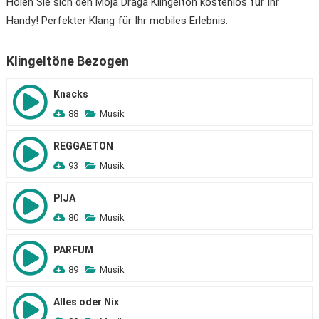
Holen Sie sich den Moja Draga Klingelton kostenlos für Ihr
Handy! Perfekter Klang für Ihr mobiles Erlebnis.
Klingeltöne Bezogen
Knacks
88
Musik
REGGAETON
93
Musik
PIJA
80
Musik
PARFUM
89
Musik
Alles oder Nix