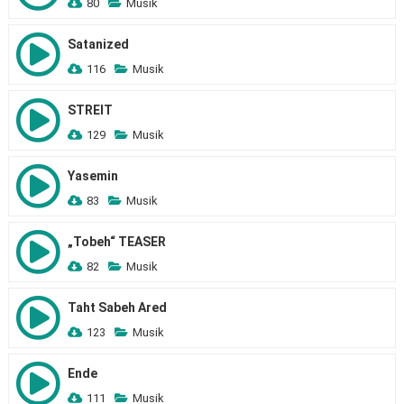
80
Musik
Satanized
116
Musik
STREIT
129
Musik
Yasemin
83
Musik
„Tobeh“ TEASER
82
Musik
Taht Sabeh Ared
123
Musik
Ende
111
Musik