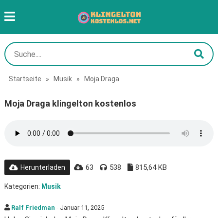
Startseite
»
Musik
»
Moja Draga
Moja Draga klingelton kostenlos
63
538
815,64 KB
Herunterladen
Kategorien:
Musik
Ralf Friedman
- Januar 11, 2025