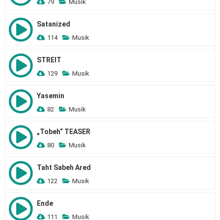
79
Musik
Satanized
114
Musik
STREIT
129
Musik
Yasemin
82
Musik
„Tobeh“ TEASER
80
Musik
Taht Sabeh Ared
122
Musik
Ende
111
Musik