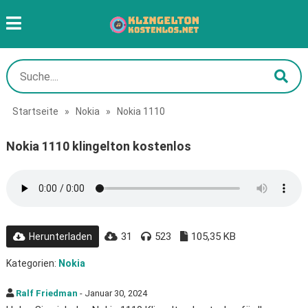
Startseite
»
Nokia
»
Nokia 1110
Nokia 1110 klingelton kostenlos
31
523
105,35 KB
Herunterladen
Kategorien:
Nokia
Ralf Friedman
- Januar 30, 2024