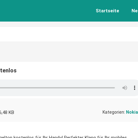
Startseite
Ne
stenlos
6,48 KB
Kategorien:
Nokia
gelton kostenlos für Ihr Handy! Perfekter Klang für Ihr mobiles