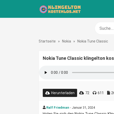
Startseite
»
Nokia
»
Nokia Tune Classic
Nokia Tune Classic klingelton ko
72
611
2
Herunterladen
Ralf Friedman
- Januar 31, 2024
Holen Sie sich den Nokia Tune Classic Klin