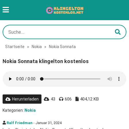
Startseite
»
Nokia
»
Nokia Sonnata
Nokia Sonnata klingelton kostenlos
43
606
404,12 KB
Herunterladen
Kategorien:
Nokia
Ralf Friedman
- Januar 31, 2024