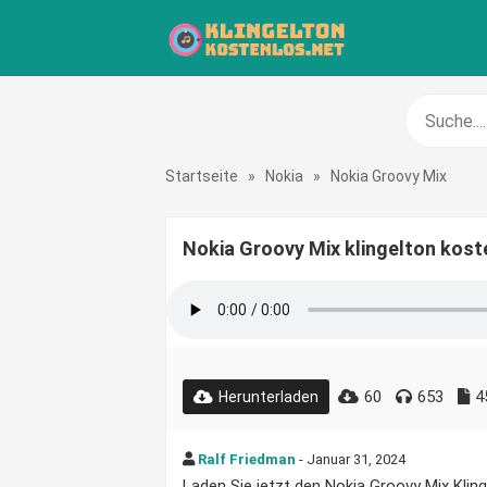
Startseite
»
Nokia
»
Nokia Groovy Mix
Nokia Groovy Mix klingelton kost
60
653
4
Herunterladen
Ralf Friedman
- Januar 31, 2024
Laden Sie jetzt den Nokia Groovy Mix Klinge