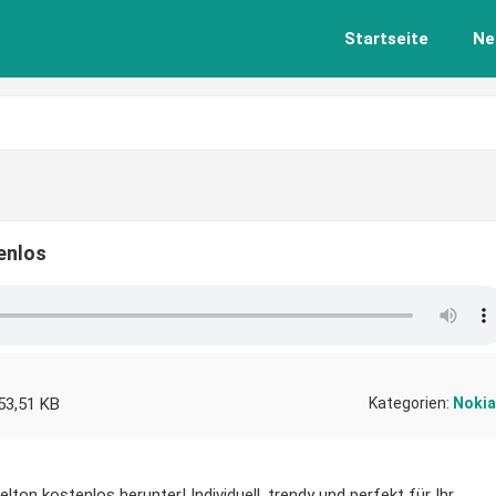
Startseite
Ne
enlos
53,51 KB
Kategorien:
Nokia
lton kostenlos herunter! Individuell, trendy und perfekt für Ihr