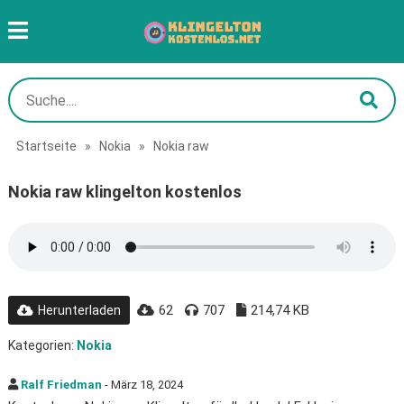
Startseite
»
Nokia
»
Nokia raw
Nokia raw klingelton kostenlos
62
707
214,74 KB
Herunterladen
Kategorien:
Nokia
Ralf Friedman
- März 18, 2024