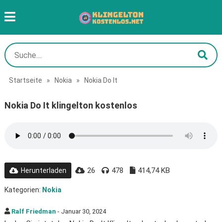
Startseite
»
Nokia
»
Nokia Do It
Nokia Do It klingelton kostenlos
26
478
414,74 KB
Herunterladen
Kategorien:
Nokia
Ralf Friedman
- Januar 30, 2024