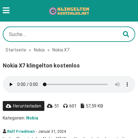
Startseite
»
Nokia
»
Nokia X7
Nokia X7 klingelton kostenlos
51
601
57,59 KB
Herunterladen
Kategorien:
Nokia
Ralf Friedman
- Januar 31, 2024