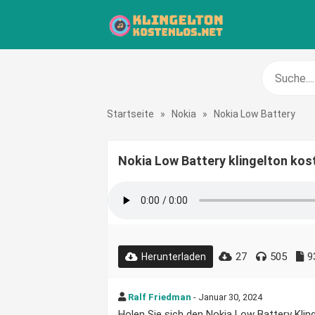
Startseite
»
Nokia
»
Nokia Low Battery
Nokia Low Battery klingelton kos
27
505
9
Herunterladen
Ralf Friedman
- Januar 30, 2024
Holen Sie sich den Nokia Low Battery Kling