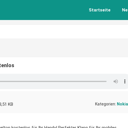
Startseite
Ne
tenlos
3,51 KB
Kategorien:
Nokia
elton kostenlos für Ihr Handy! Perfekter Klang für Ihr mobiles