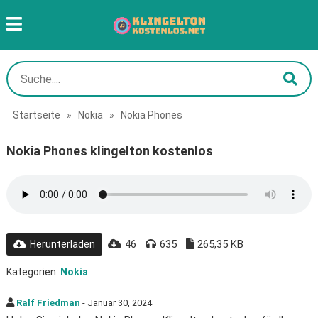
Startseite
»
Nokia
»
Nokia Phones
Nokia Phones klingelton kostenlos
46
635
265,35 KB
Herunterladen
Kategorien:
Nokia
Ralf Friedman
- Januar 30, 2024