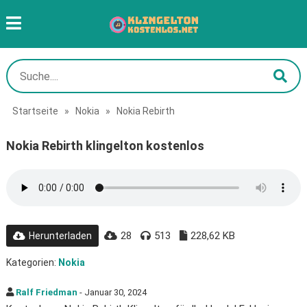
Startseite
»
Nokia
»
Nokia Rebirth
Nokia Rebirth klingelton kostenlos
28
513
228,62 KB
Herunterladen
Kategorien:
Nokia
Ralf Friedman
- Januar 30, 2024