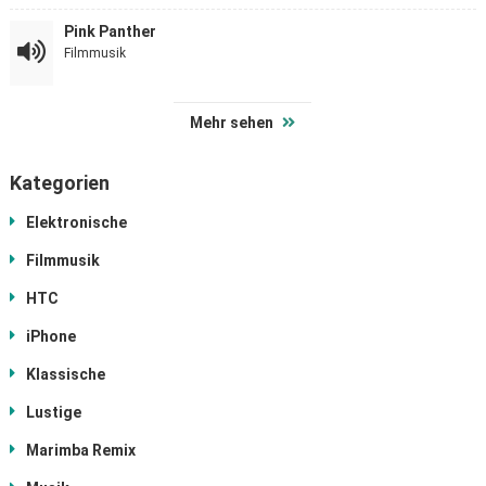
Pink Panther
Filmmusik
Mehr sehen
Kategorien
Elektronische
Filmmusik
HTC
iPhone
Klassische
Lustige
Marimba Remix