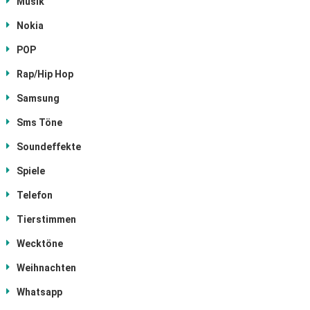
Musik
Nokia
POP
Rap/Hip Hop
Samsung
Sms Töne
Soundeffekte
Spiele
Telefon
Tierstimmen
Wecktöne
Weihnachten
Whatsapp