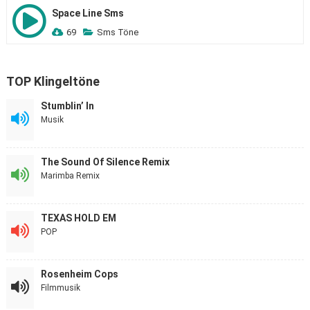
Space Line Sms
69
Sms Töne
TOP Klingeltöne
Stumblin’ In
Musik
The Sound Of Silence Remix
Marimba Remix
TEXAS HOLD EM
POP
Rosenheim Cops
Filmmusik