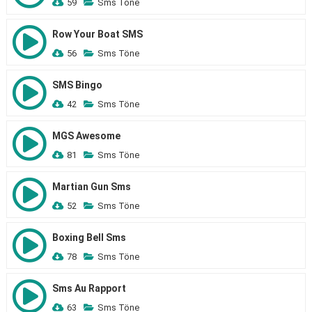
59
Sms Töne
Row Your Boat SMS
56
Sms Töne
SMS Bingo
42
Sms Töne
MGS Awesome
81
Sms Töne
Martian Gun Sms
52
Sms Töne
Boxing Bell Sms
78
Sms Töne
Sms Au Rapport
63
Sms Töne