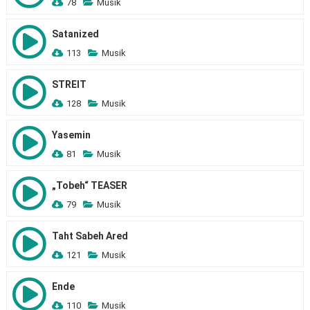
78
Musik
Satanized
113
Musik
STREIT
128
Musik
Yasemin
81
Musik
„Tobeh“ TEASER
79
Musik
Taht Sabeh Ared
121
Musik
Ende
110
Musik