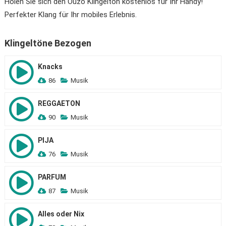
Holen Sie sich den Ouzo Klingelton kostenlos für Ihr Handy!
Perfekter Klang für Ihr mobiles Erlebnis.
Klingeltöne Bezogen
Knacks
86
Musik
REGGAETON
90
Musik
PIJA
76
Musik
PARFUM
87
Musik
Alles oder Nix