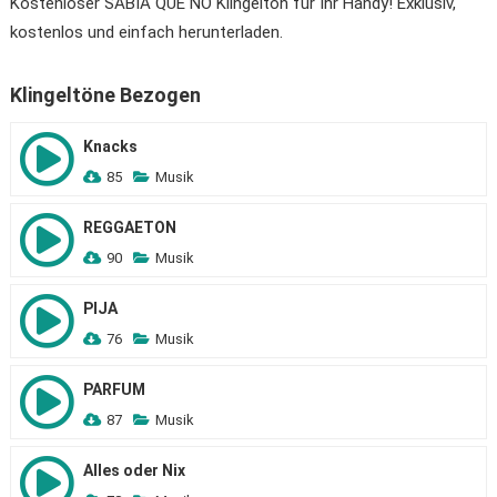
Kostenloser SABÍA QUE NO Klingelton für Ihr Handy! Exklusiv,
kostenlos und einfach herunterladen.
Klingeltöne Bezogen
Knacks
85
Musik
REGGAETON
90
Musik
PIJA
76
Musik
PARFUM
87
Musik
Alles oder Nix