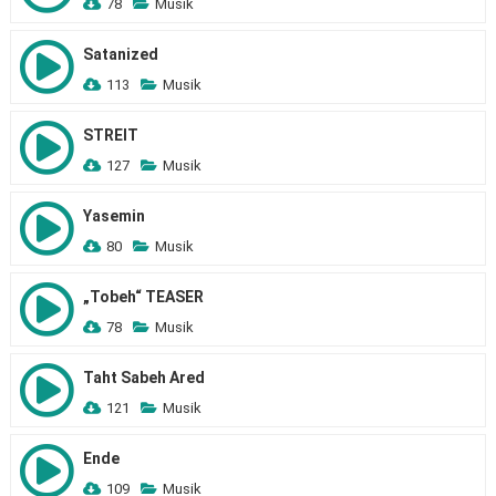
78
Musik
Satanized
113
Musik
STREIT
127
Musik
Yasemin
80
Musik
„Tobeh“ TEASER
78
Musik
Taht Sabeh Ared
121
Musik
Ende
109
Musik