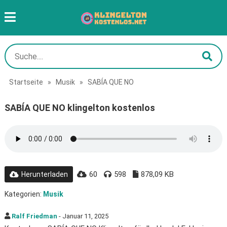
Startseite
»
Musik
»
SABÍA QUE NO
SABÍA QUE NO klingelton kostenlos
60
598
878,09 KB
Herunterladen
Kategorien:
Musik
Ralf Friedman
- Januar 11, 2025