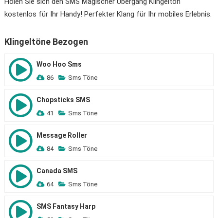
Holen Sie sich den SMS Magischer Übergang Klingelton
kostenlos für Ihr Handy! Perfekter Klang für Ihr mobiles Erlebnis.
Klingeltöne Bezogen
Woo Hoo Sms
86
Sms Töne
Chopsticks SMS
41
Sms Töne
Message Roller
84
Sms Töne
Canada SMS
64
Sms Töne
SMS Fantasy Harp