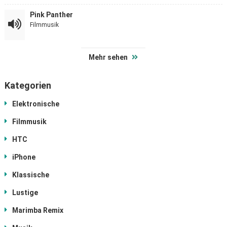
Pink Panther
Filmmusik
Mehr sehen
Kategorien
Elektronische
Filmmusik
HTC
iPhone
Klassische
Lustige
Marimba Remix