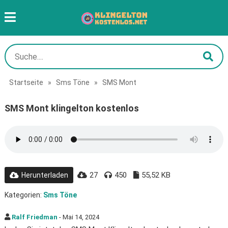
Startseite
»
Sms Töne
»
SMS Mont
SMS Mont klingelton kostenlos
27
450
55,52 KB
Herunterladen
Kategorien:
Sms Töne
Ralf Friedman
- Mai 14, 2024