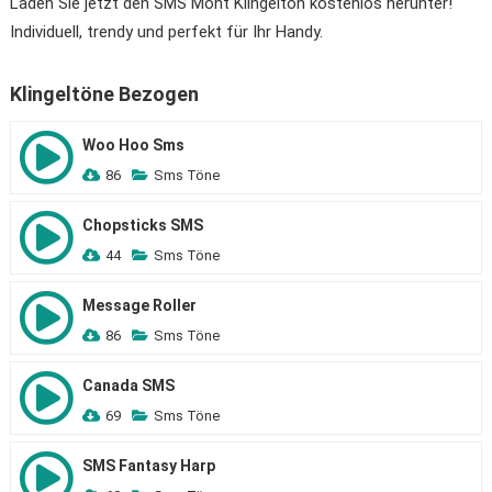
Laden Sie jetzt den SMS Mont Klingelton kostenlos herunter!
Individuell, trendy und perfekt für Ihr Handy.
Klingeltöne Bezogen
Woo Hoo Sms
86
Sms Töne
Chopsticks SMS
44
Sms Töne
Message Roller
86
Sms Töne
Canada SMS
69
Sms Töne
SMS Fantasy Harp