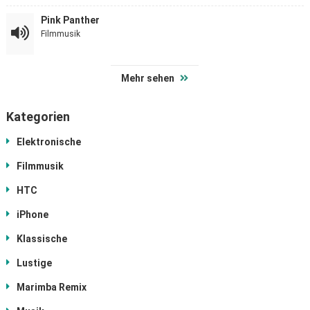
Pink Panther
Filmmusik
Mehr sehen
Kategorien
Elektronische
Filmmusik
HTC
iPhone
Klassische
Lustige
Marimba Remix