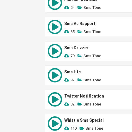
54
Sms Töne
Sms Au Rapport
65
Sms Töne
Sms Drizzer
79
Sms Töne
Sms Htc
92
Sms Töne
Twitter Notification
82
Sms Töne
Whistle Sms Special
110
Sms Töne